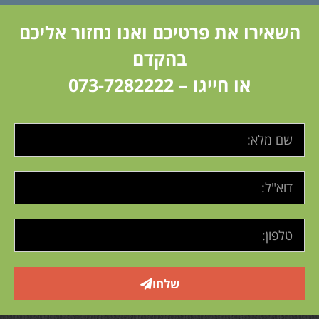
השאירו את פרטיכם ואנו נחזור אליכם
בהקדם
או חייגו –
073-7282222
שלחו