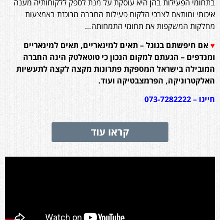
בתחומי הפעילות בהן היא עוסקת על מנת לספק ללקוחותיה מענה
איכותי ומותאם לצרכי הלקוח פעילות החברה מרוכזת באמצעות
מחלקות המשקפות את תחומי התמחותה…
♥
אם חיפשתם בגוגל – תאים למינאריים, תאים למינאריים
ומנדפים – הגעתם למקום הנכון כי
טוטאלטק הינה החברה
המובילה בישראל המספקת פתרונות מקצה לקצה לתעשיות
האלקטרוניקה, הפרמצבטיקה ועוד.
חייגו –
073-7282222
קראו עוד