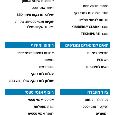
קופסאות שינוע ואחסון
כפפות חד פעמיות
ריפוד אנטי סטטי
מונה חלקיקים לחדר נקי
שילוט ומדבקות סימון ESD
מכונות לכיסוי נעליים
שקיות אנטי סטטיות, שקיות
מוצרי KIMBERLY CLARK
ואקום ושקיות שילד
מוצרי TEKNIPURE
תאים למינארים ומנדפים
ריהוט ומידוף
מנדפים כימיים
ארונות בטיחות לכימיקלים
תא PCR
כסאות
תאים למינארים
מדפי רשת
עגלות לחדר נקי
שולחן לחדר נקי, שולחן מעבדה
ציוד מעבדה
ריצוף אנטי סטטי
בקרת לחות וחום
אפוקסי אנטי סטטי
דסיקטור אנטי סטטי
מדה מתפלסת
יונזטורים
רצפה אנטי סטטית