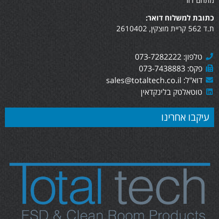
מתחם דור
כתובת למשלוח דואר:
ת.ד 562 קריית מוצקין, 2610402
טלפון: 073-7282222
פקס: 073-7438883
דוא"ל: sales@totaltech.co.il
טוטאלטק בלינקדאין
עיקבו אחרינו