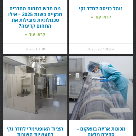
נוהל כניסה לחדר נקי
מה חדש בתחום החדרים
הנקיים בשנת 2025 – אילו
קראו עוד »
טכנולוגיות מובילות את
התחום קדימה?
קראו עוד »
אוקטובר 28, 2025
יוני 10, 2025
מכונות אריזה בוואקום –
הציוד האופטימלי לחדר נקי
סקירה מלאה
לתעשיות השונות