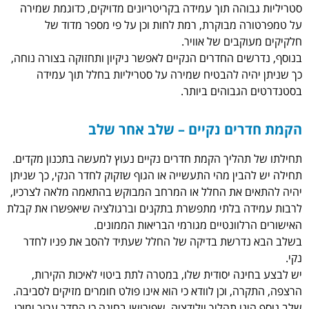
סטריליות גבוהה תוך עמידה בקריטריונים מדויקים, כדוגמת שמירה
על טמפרטורה מבוקרת, רמת לחות וכן על פי מספר מדוד של
חלקיקים מעוקבים של אוויר.
בנוסף, נדרשים החדרים הנקיים לאפשר ניקיון ותחזוקה בצורה נוחה,
כך שניתן יהיה להבטיח שמירה על סטריליות בחלל תוך עמידה
בסטנדרטים הגבוהים ביותר.
הקמת חדרים נקיים – שלב אחר שלב
תחילתו של תהליך הקמת חדרים נקיים נעוץ למעשה בתכנון מקדים.
תחילה יש להבין מהי התעשייה או הגוף שזקוק לחדר הנקי, כך שניתן
יהיה להתאים את החלל או המרחב המבוקש בהתאמה מלאה לצרכיו,
לרבות עמידה בלתי מתפשרת בתקנים וברגולציה שיאפשרו את קבלת
האישורים הרלוונטיים מגורמי הבריאות הממונים.
בשלב הבא נדרשת בדיקה של החלל שעתיד להסב את פניו לחדר
נקי.
יש לבצע בחינה יסודית שלו, במטרה לתת ביטוי לאיכות הקירות,
הרצפה, התקרה, וכן לוודא כי הוא אינו פולט חומרים מזיקים לסביבה.
שלב נוסף הינו תהליך וולידציה, שפירושו בחינה כי החדר ערוך ומוכן