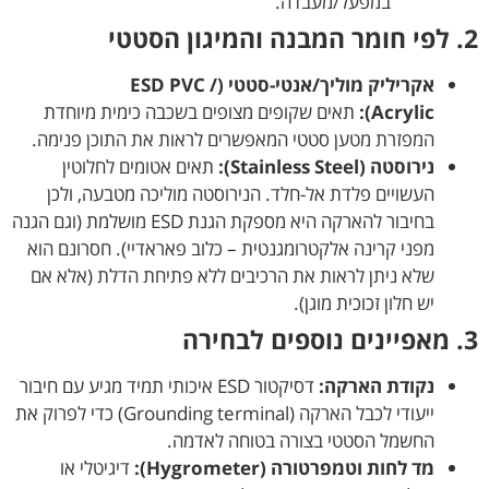
במפעל/מעבדה.
2. לפי חומר המבנה והמיגון הסטטי
אקריליק מוליך/אנטי-סטטי (ESD PVC /
Acrylic):
תאים שקופים מצופים בשכבה כימית מיוחדת
המפזרת מטען סטטי המאפשרים לראות את התוכן פנימה.
נירוסטה (Stainless Steel):
תאים אטומים לחלוטין
העשויים פלדת אל-חלד. הנירוסטה מוליכה מטבעה, ולכן
בחיבור להארקה היא מספקת הגנת ESD מושלמת (וגם הגנה
מפני קרינה אלקטרומגנטית – כלוב פאראדיי). חסרונם הוא
שלא ניתן לראות את הרכיבים ללא פתיחת הדלת (אלא אם
יש חלון זכוכית מוגן).
3. מאפיינים נוספים לבחירה
נקודת הארקה:
דסיקטור ESD איכותי תמיד מגיע עם חיבור
ייעודי לכבל הארקה (Grounding terminal) כדי לפרוק את
החשמל הסטטי בצורה בטוחה לאדמה.
מד לחות וטמפרטורה (Hygrometer):
דיגיטלי או