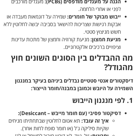
הגנה על מעגלים מודפסים (PCBs):
מעגלים מורכבים
לפני או אחרי הלחמה.
ייבוש מבוקר של חומרים:
שמירה על דוגמאות מעבדה או
אבקות רגישות שצריכות להישאר בסביבה יבשה לחלוטין ללא
חשש מניצוץ סטטי.
מניעת חמצון:
מניעת קורוזיה וחמצון של מתכות עדינות
וציפויים ברכיבים אלקטרוניים.
מה ההבדלים בין הסוגים השונים חוץ
מהגודל?
דיסקטורים אנטי סטטיים נבדלים ביניהם בעיקר במנגנון
השמירה על היובש וכמובן במבנה/חומר הייצור:
1. לפי מנגנון הייבוש
דסיקטור פסיבי (עם חומר מייבש – Desiccant):
איך זה עובד:
תא אטום לחלוטין שבתחתיתו מניחים
שקיות סיליקה ג'ל (או חומר סופח לחות אחר).
יתרונות:
זול, נייד, לא דורש חיבור לחשמל או לגז.