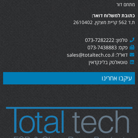
מתחם דור
כתובת למשלוח דואר:
ת.ד 562 קריית מוצקין, 2610402
טלפון: 073-7282222
פקס: 073-7438883
דוא"ל: sales@totaltech.co.il
טוטאלטק בלינקדאין
עיקבו אחרינו