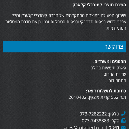
הפצת מוצרי קימברלי קלארק
שיתוף הפעולה במוצרים המתקדמים של חברת קימברלי קלארק וכולל
אביזרי לבוש,כפפות חדר נקי וכפפות סטריליות וכמו כן את סדרת המטליות
המתקדמות
צרו קשר
מחסנים ומשרדים:
פארק תעשיות בר לב
שדרת החרוב
מתחם דור
כתובת למשלוח דואר:
ת.ד 562 קריית מוצקין, 2610402
טלפון: 073-7282222
פקס: 073-7438883
דוא"ל: sales@totaltech.co.il