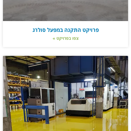
פרויקט התקנה במפעל סולרג
צפו בפרויקט »