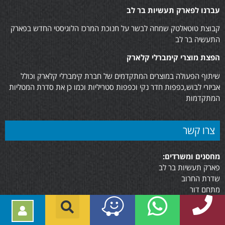
עברנו לפארק תעשיות בר לב
קבוצת טוטאלטק שמחה לבשר על חנוכת המרכז הלוגיסטי החדש בפארק
התעשיה בר לב
הפצת מוצרי קימברלי קלארק
שיתוף הפעולה במוצרים המתקדמים של חברת קימברלי קלארק וכולל
אביזרי לבוש,כפפות חדר נקי וכפפות סטריליות וכמו כן את סדרת המטליות
המתקדמות
צרו קשר
מחסנים ומשרדים:
פארק תעשיות בר לב
שדרת החרוב
מתחם דור
כתובת למשלוח דואר:
ת.ד 562 קריית מוצקין, 2610402