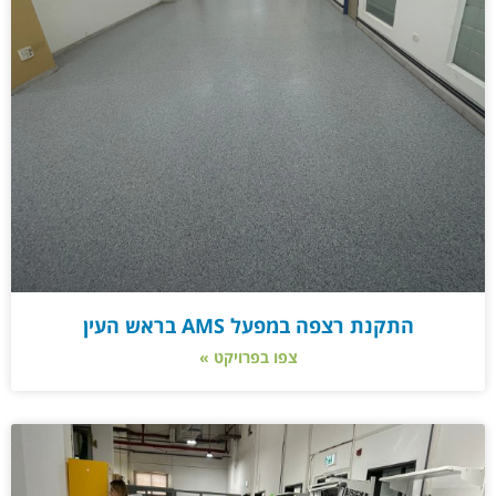
התקנת רצפה במפעל AMS בראש העין
צפו בפרויקט »