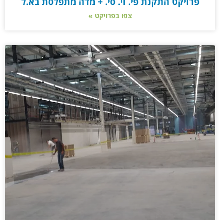
פרויקט התקנת פי. וי. סי. + מדה מתפלסת בא.ל
צפו בפרויקט »