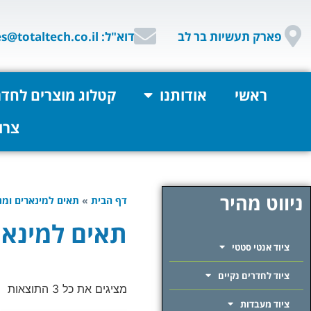
פארק תעשיות בר לב
דוא"ל: sales@totaltech.co.il
ראשי
אודותנו
קטלוג מוצרים לחדר
צרו
ניווט מהיר
דף הבית
»
תאים למינארים ומנ
תאים למינאר
ציוד אנטי סטטי
ציוד לחדרים נקיים
מציגים את כל ⁦3⁩ התוצאות
ציוד מעבדות