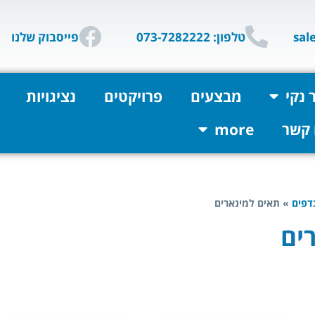
טלפון: 073-7282222
פייסבוק שלנו
 נקי
מבצעים
פרויקטים
נציגויות
 קשר
more
דפים
»
תאים למינארים
ים