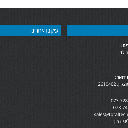
עיקבו אחרינו
ם:
 לב
דואר:
נקדאין