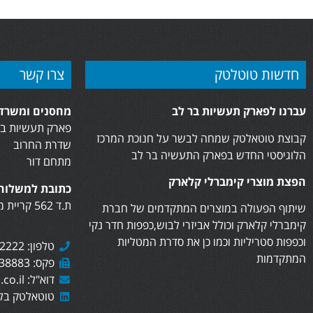
חדשות טוטלטק
צרו קשר
עברנו לפארק תעשיות בר לב
מחסנים ומשרדי
פארק תעשיות בר
קבוצת טוטאלטק שמחה לבשר על חנוכת המרכז
שדרת החרוב
הלוגיסטי החדש בפארק התעשיה בר לב
מתחם דור
הפצת מוצרי קימברלי קלארק
כתובת למשלוח 
ת.ד 562 קריית מוצקין, 2610402
שיתוף הפעולה במוצרים המתקדמים של חברת
קימברלי קלארק וכולל אביזרי לבוש,כפפות חדר נקי
וכפפות סטריליות וכמו כן את סדרת המטליות
טלפון: 073-7282222
המתקדמות
פקס: 073-7438883
דוא"ל: sales@totaltech.co.il
טוטאלטק בלי