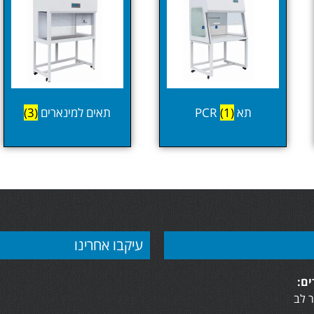
תא PCR
(1)
תאים למינארים
(3)
עיקבו אחרינו
ם:
 לב