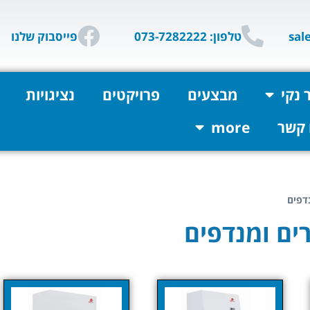
טלפון: 073-7282222
פייסבוק שלנו
 נקי
מבצעים
פרויקטים
נציגויות
 קשר
more
דפים
ים ומנדפים