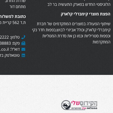
שדרת החרוב
הלוגיסטי החדש בפארק התעשיה בר לב
מתחם דור
הפצת מוצרי קימברלי קלארק
כתובת למשלוח 
ת.ד 562 קריית מוצקין, 2610402
שיתוף הפעולה במוצרים המתקדמים של חברת
קימברלי קלארק וכולל אביזרי לבוש,כפפות חדר נקי
וכפפות סטריליות וכמו כן את סדרת המטליות
טלפון: 073-7282222
המתקדמות
פקס: 073-7438883
דוא"ל: sales@totaltech.co.il
טוטאלטק בלי