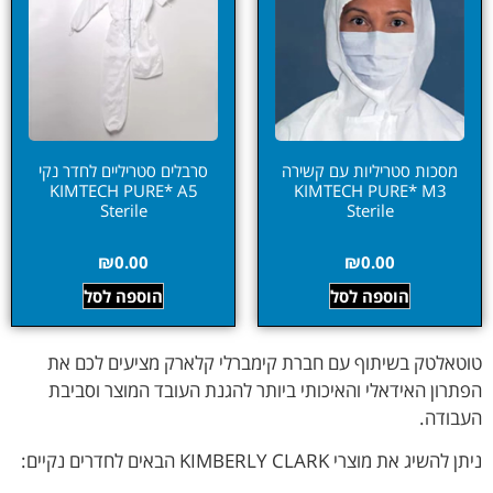
מסכות סטריליות עם קשירה
סרבלים סטריליים לחדר נקי
KIMTECH PURE* A5
KIMTECH PURE* M3
Sterile
Sterile
₪
0.00
₪
0.00
הוספה לסל
הוספה לסל
טוטאלטק בשיתוף עם חברת קימברלי קלארק מציעים לכם את
הפתרון האידאלי והאיכותי ביותר להגנת העובד המוצר וסביבת
העבודה.
ניתן להשיג את מוצרי KIMBERLY CLARK הבאים לחדרים נקיים: