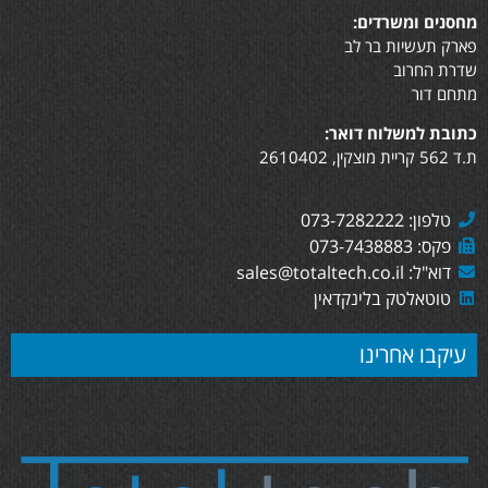
מחסנים ומשרדים:
פארק תעשיות בר לב
שדרת החרוב
מתחם דור
כתובת למשלוח דואר:
ת.ד 562 קריית מוצקין, 2610402
טלפון: 073-7282222
פקס: 073-7438883
דוא"ל: sales@totaltech.co.il
טוטאלטק בלינקדאין
עיקבו אחרינו