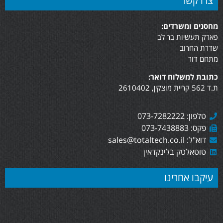
צרו קשר
מחסנים ומשרדים:
פארק תעשיות בר לב
שדרת החרוב
מתחם דור
כתובת למשלוח דואר:
ת.ד 562 קריית מוצקין, 2610402
טלפון: 073-7282222
פקס: 073-7438883
דוא"ל: sales@totaltech.co.il
טוטאלטק בלינקדאין
עיקבו אחרינו