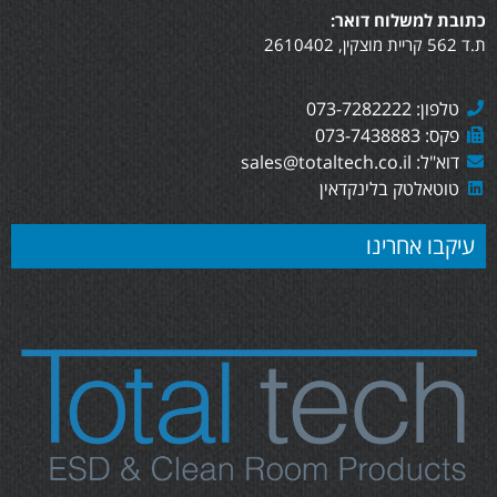
כתובת למשלוח דואר:
ת.ד 562 קריית מוצקין, 2610402
טלפון: 073-7282222
פקס: 073-7438883
דוא"ל: sales@totaltech.co.il
טוטאלטק בלינקדאין
עיקבו אחרינו