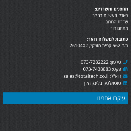
מחסנים ומשרדים:
פארק תעשיות בר לב
שדרת החרוב
מתחם דור
כתובת למשלוח דואר:
ת.ד 562 קריית מוצקין, 2610402
טלפון: 073-7282222
פקס: 073-7438883
דוא"ל: sales@totaltech.co.il
טוטאלטק בלינקדאין
עיקבו אחרינו