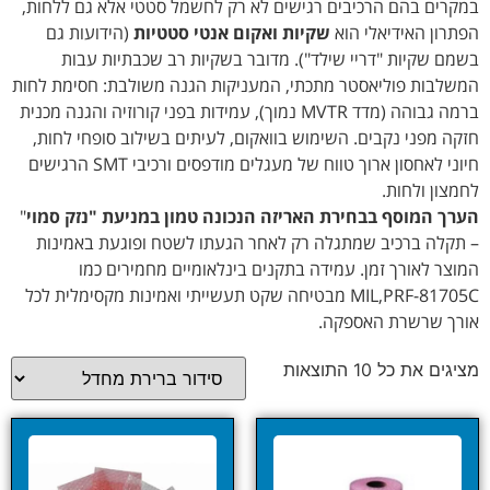
במקרים בהם הרכיבים רגישים לא רק לחשמל סטטי אלא גם ללחות,
הפתרון האידיאלי הוא
שקיות ואקום אנטי סטטיות
(הידועות גם
בשמם שקיות "דריי שילד"). מדובר בשקיות רב שכבתיות עבות
המשלבות פוליאסטר מתכתי, המעניקות הגנה משולבת: חסימת לחות
ברמה גבוהה (מדד MVTR נמוך), עמידות בפני קורוזיה והגנה מכנית
חזקה מפני נקבים. השימוש בוואקום, לעיתים בשילוב סופחי לחות,
חיוני לאחסון ארוך טווח של מעגלים מודפסים ורכיבי SMT הרגישים
לחמצון ולחות.
הערך המוסף בבחירת האריזה הנכונה טמון במניעת "נזק סמוי
"
– תקלה ברכיב שמתגלה רק לאחר הגעתו לשטח ופוגעת באמינות
המוצר לאורך זמן. עמידה בתקנים בינלאומיים מחמירים כמו
MIL,PRF-81705C מבטיחה שקט תעשייתי ואמינות מקסימלית לכל
אורך שרשרת האספקה.
מציגים את כל ⁦10⁩ התוצאות