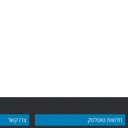
לחץ כאן
צ'יפס
חדשות טוטלטק
צרו קשר