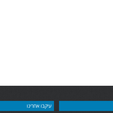
לחץ כאן
ירקות קפואים
עיקבו אחרינו