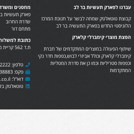
עברנו לפארק תעשיות בר לב
מחסנים ומשרדי
פארק תעשיות בר
קבוצת טוטאלטק שמחה לבשר על חנוכת המרכז
שדרת החרוב
הלוגיסטי החדש בפארק התעשיה בר לב
מתחם דור
הפצת מוצרי קימברלי קלארק
כתובת למשלוח 
ת.ד 562 קריית מוצקין, 2610402
שיתוף הפעולה במוצרים המתקדמים של חברת
קימברלי קלארק וכולל אביזרי לבוש,כפפות חדר נקי
וכפפות סטריליות וכמו כן את סדרת המטליות
טלפון: 073-7282222
המתקדמות
פקס: 073-7438883
דוא"ל: sales@totaltech.co.il
טוטאלטק בלי