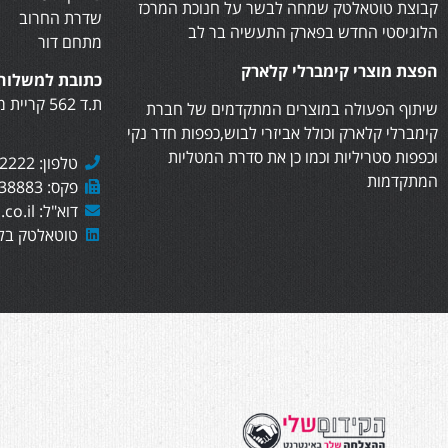
קבוצת טוטאלטק שמחה לבשר על חנוכת המרכז
שדרת החרוב
הלוגיסטי החדש בפארק התעשיה בר לב
מתחם דור
הפצת מוצרי קימברלי קלארק
כתובת למשלוח 
ת.ד 562 קריית מוצקין, 2610402
שיתוף הפעולה במוצרים המתקדמים של חברת
קימברלי קלארק וכולל אביזרי לבוש,כפפות חדר נקי
וכפפות סטריליות וכמו כן את סדרת המטליות
טלפון: 073-7282222
המתקדמות
פקס: 073-7438883
דוא"ל: sales@totaltech.co.il
טוטאלטק בלי