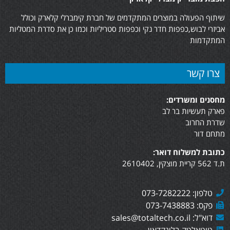
שיתוף הפעולה במוצרים המתקדמים של חברת קימברלי קלארק וכולל
אביזרי לבוש,כפפות חדר נקי וכפפות סטריליות וכמו כן את סדרת המטליות
המתקדמות
צרו קשר
מחסנים ומשרדים:
פארק תעשיות בר לב
שדרת החרוב
מתחם דור
כתובת למשלוח דואר:
ת.ד 562 קריית מוצקין, 2610402
טלפון: 073-7282222
פקס: 073-7438883
דוא"ל: sales@totaltech.co.il
טוטאלטק בלינקדאין