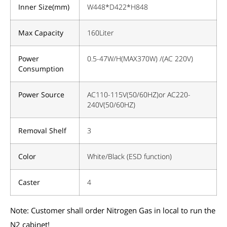
Inner Size(mm)
W448*D422*H848
Max Capacity
160Liter
Power
0.5-47W/H(MAX370W) /(AC 220V)
Consumption
Power Source
AC110-115V(50/60HZ)or AC220-
240V(50/60HZ)
Removal Shelf
3
Color
White/Black (ESD function)
Caster
4
Note
: Customer shall order Nitrogen Gas in local to run the
N2 cabinet!