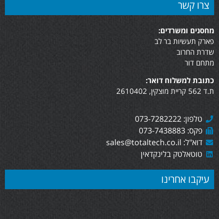
צרו קשר
מחסנים ומשרדים:
פארק תעשיות בר לב
שדרת החרוב
מתחם דור
כתובת למשלוח דואר:
ת.ד 562 קריית מוצקין, 2610402
טלפון: 073-7282222
פקס: 073-7438883
דוא"ל: sales@totaltech.co.il
טוטאלטק בלינקדאין
עיקבו אחרינו