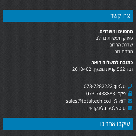
צרו קשר
מחסנים ומשרדים:
פארק תעשיות בר לב
שדרת החרוב
מתחם דור
כתובת למשלוח דואר:
ת.ד 562 קריית מוצקין, 2610402
טלפון: 073-7282222
פקס: 073-7438883
דוא"ל: sales@totaltech.co.il
טוטאלטק בלינקדאין
עיקבו אחרינו