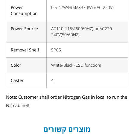
Power
0.5-47W/H(MAX370W) /(AC 220V)
Consumption
Power Source
AC110-115V(50/60HZ) or AC220-
240V(50/60HZ)
Removal Shelf
5PCS
Color
White/Black (ESD function)
Caster
4
Note: Customer shall order Nitrogen Gas in local to run the
N2 cabinet!
מוצרים קשורים