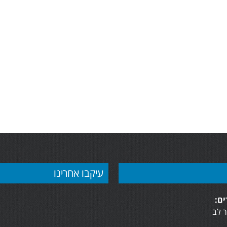
עיקבו אחרינו
ם:
 לב