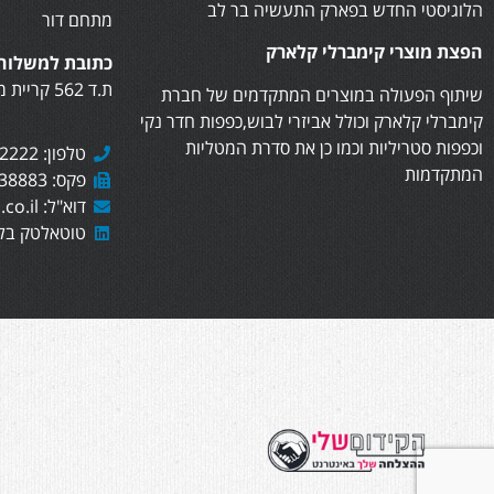
הלוגיסטי החדש בפארק התעשיה בר לב
מתחם דור
הפצת מוצרי קימברלי קלארק
כתובת למשלוח 
ת.ד 562 קריית מוצקין, 2610402
שיתוף הפעולה במוצרים המתקדמים של חברת
קימברלי קלארק וכולל אביזרי לבוש,כפפות חדר נקי
וכפפות סטריליות וכמו כן את סדרת המטליות
טלפון: 073-7282222
המתקדמות
פקס: 073-7438883
דוא"ל: sales@totaltech.co.il
טוטאלטק בלי