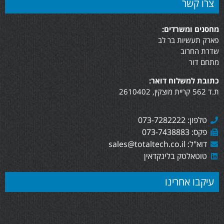
צרו קשר
מחסנים ומשרדים:
פארק תעשיות בר לב
שדרת החרוב
מתחם דור
כתובת למשלוח דואר:
ת.ד 562 קריית מוצקין, 2610402
טלפון: 073-7282222
פקס: 073-7438883
דוא"ל: sales@totaltech.co.il
טוטאלטק בלינקדאין
עיקבו אחרינו