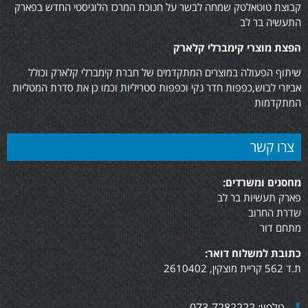
קבוצת טוטאלטק שמחה לבשר על חנוכת המרכז הלוגיסטי החדש בפארק
התעשיה בר לב
הפצת מוצרי קימברלי קלארק
שיתוף הפעולה במוצרים המתקדמים של חברת קימברלי קלארק וכולל
אביזרי לבוש,כפפות חדר נקי וכפפות סטריליות וכמו כן את סדרת המטליות
המתקדמות
צרו קשר
מחסנים ומשרדים:
פארק תעשיות בר לב
שדרת החרוב
מתחם דור
כתובת למשלוח דואר:
ת.ד 562 קריית מוצקין, 2610402
טלפון: 073-7282222