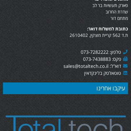
פארק תעשיות בר לב
שדרת החרוב
מתחם דור
כתובת למשלוח דואר:
ת.ד 562 קריית מוצקין, 2610402
טלפון: 073-7282222
פקס: 073-7438883
דוא"ל: sales@totaltech.co.il
טוטאלטק בלינקדאין
עיקבו אחרינו