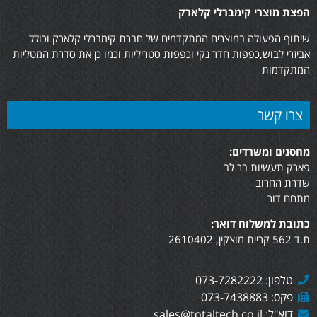
הפצת מוצרי קימברלי קלארק
שיתוף הפעולה במוצרים המתקדמים של חברת קימברלי קלארק וכולל
אביזרי לבוש,כפפות חדר נקי וכפפות סטריליות וכמו כן את סדרת המטליות
המתקדמות
צרו קשר
מחסנים ומשרדים:
פארק תעשיות בר לב
שדרת החרוב
מתחם דור
כתובת למשלוח דואר:
ת.ד 562 קריית מוצקין, 2610402
טלפון: 073-7282222
פקס: 073-7438883
דוא"ל: sales@totaltech.co.il