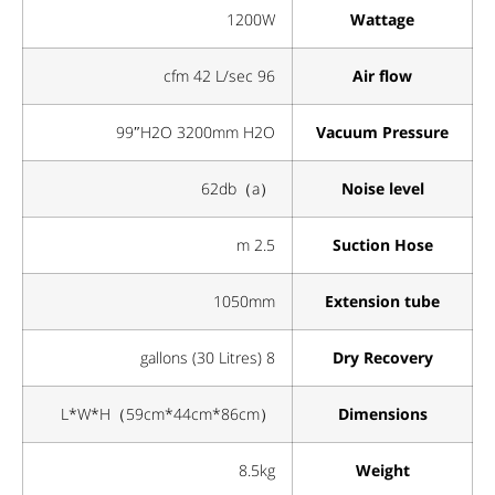
1200W
Wattage
96 cfm 42 L/sec
Air flow
99″H2O 3200mm H2O
Vacuum Pressure
62db（a）
Noise level
2.5 m
Suction Hose
1050mm
Extension tube
8 gallons (30 Litres)
Dry Recovery
L*W*H（59cm*44cm*86cm）
Dimensions
8.5kg
Weight