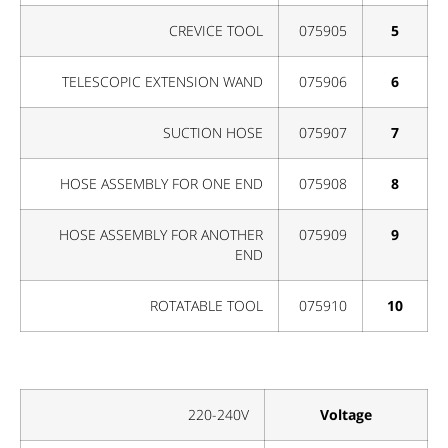
CREVICE TOOL
075905
5
TELESCOPIC EXTENSION WAND
075906
6
SUCTION HOSE
075907
7
HOSE ASSEMBLY FOR ONE END
075908
8
HOSE ASSEMBLY FOR ANOTHER
075909
9
END
ROTATABLE TOOL
075910
10
220-240V
Voltage