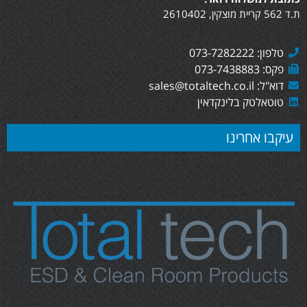
ת.ד 562 קריית מוצקין, 2610402
טלפון: 073-7282222
פקס: 073-7438883
דוא"ל: sales@totaltech.co.il
טוטאלטק בלינקדאין
עיקבו אחרינו