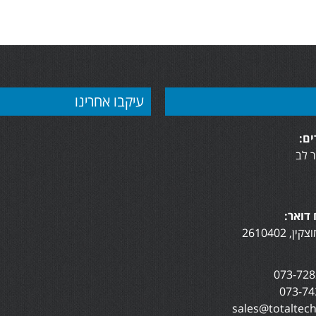
עיקבו אחרינו
ם:
 לב
דואר: