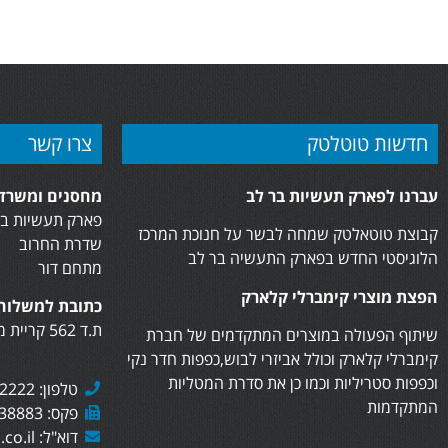
חדשות טוטלטק
צרו קשר
עברנו לפארק תעשיות בר לב
מחסנים ומשרדי
פארק תעשיות בר
קבוצת טוטאלטק שמחה לבשר על חנוכת המרכז
שדרת החרוב
הלוגיסטי החדש בפארק התעשיה בר לב
מתחם דור
הפצת מוצרי קימברלי קלארק
כתובת למשלוח 
ת.ד 562 קריית מוצקין, 2610402
שיתוף הפעולה במוצרים המתקדמים של חברת
קימברלי קלארק וכולל אביזרי לבוש,כפפות חדר נקי
וכפפות סטריליות וכמו כן את סדרת המטליות
טלפון: 073-7282222
המתקדמות
פקס: 073-7438883
דוא"ל: sales@totaltech.co.il