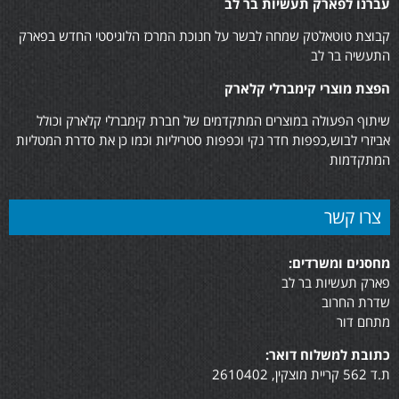
עברנו לפארק תעשיות בר לב
קבוצת טוטאלטק שמחה לבשר על חנוכת המרכז הלוגיסטי החדש בפארק
התעשיה בר לב
הפצת מוצרי קימברלי קלארק
שיתוף הפעולה במוצרים המתקדמים של חברת קימברלי קלארק וכולל
אביזרי לבוש,כפפות חדר נקי וכפפות סטריליות וכמו כן את סדרת המטליות
המתקדמות
צרו קשר
מחסנים ומשרדים:
פארק תעשיות בר לב
שדרת החרוב
מתחם דור
כתובת למשלוח דואר:
ת.ד 562 קריית מוצקין, 2610402