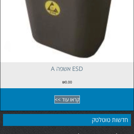
A קלסר טבעות ESD
₪
0.00
קראו עוד >>
חדשות טוטלטק