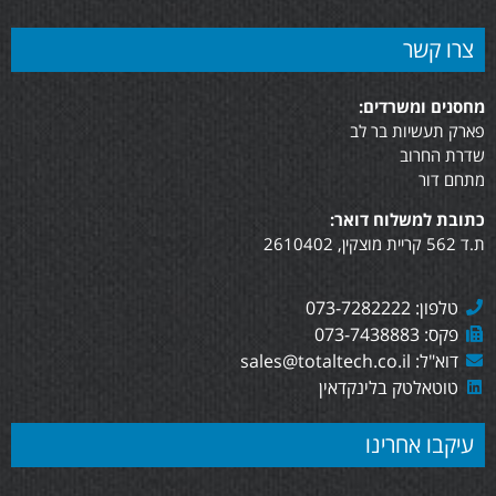
צרו קשר
מחסנים ומשרדים:
פארק תעשיות בר לב
שדרת החרוב
מתחם דור
כתובת למשלוח דואר:
ת.ד 562 קריית מוצקין, 2610402
טלפון: 073-7282222
פקס: 073-7438883
דוא"ל: sales@totaltech.co.il
טוטאלטק בלינקדאין
עיקבו אחרינו