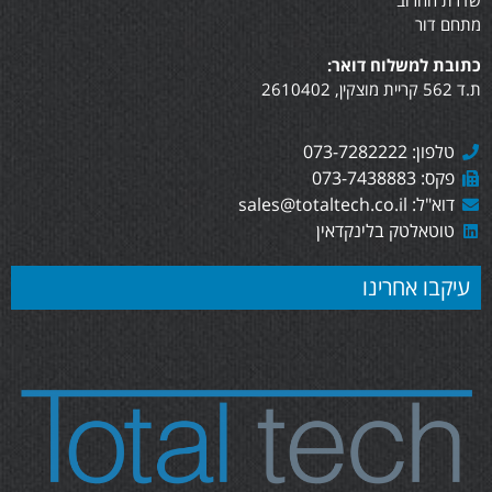
שדרת החרוב
מתחם דור
כתובת למשלוח דואר:
ת.ד 562 קריית מוצקין, 2610402
טלפון: 073-7282222
פקס: 073-7438883
דוא"ל: sales@totaltech.co.il
טוטאלטק בלינקדאין
עיקבו אחרינו