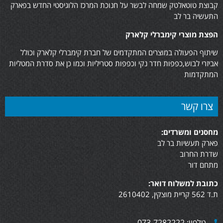
קבוצת טוטאלטק שמחה לבשר על חנוכת המרכז הלוגיסטי החדש בפארק
התעשיה בר לב
הפצת מוצרי קימברלי קלארק
שיתוף הפעולה במוצרים המתקדמים של חברת קימברלי קלארק וכולל
אביזרי לבוש,כפפות חדר נקי וכפפות סטריליות וכמו כן את סדרת המטליות
המתקדמות
צרו קשר
מחסנים ומשרדים:
פארק תעשיות בר לב
שדרת החרוב
מתחם דור
כתובת למשלוח דואר:
ת.ד 562 קריית מוצקין, 2610402
טלפון: 073-7282222