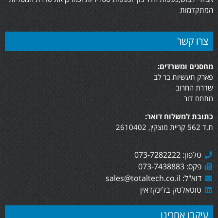
המתקדמות
צרו קשר
מחסנים ומשרדים:
פארק תעשיות בר לב
שדרת החרוב
מתחם דור
כתובת למשלוח דואר:
ת.ד 562 קריית מוצקין, 2610402
טלפון: 073-7282222
פקס: 073-7438883
דוא"ל: sales@totaltech.co.il
טוטאלטק בלינקדאין
עיקבו אחרינו