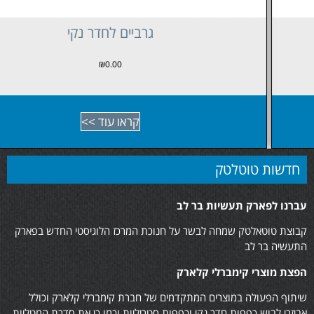
גרביים לחדר נקי
₪
0.00
קראו עוד >>
חדשות טוטלטק
עברנו לפארק תעשיות בר לב
קבוצת טוטאלטק שמחה לבשר על חנוכת המרכז הלוגיסטי החדש בפארק
התעשיה בר לב
הפצת מוצרי קימברלי קלארק
שיתוף הפעולה במוצרים המתקדמים של חברת קימברלי קלארק וכולל
אביזרי לבוש,כפפות חדר נקי וכפפות סטריליות וכמו כן את סדרת המטליות