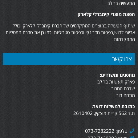
התעשיה בר לב
הפצת מוצרי קימברלי קלארק
שיתוף הפעולה במוצרים המתקדמים של חברת קימברלי קלארק וכולל
אביזרי לבוש,כפפות חדר נקי וכפפות סטריליות וכמו כן את סדרת המטליות
המתקדמות
צרו קשר
מחסנים ומשרדים:
פארק תעשיות בר לב
שדרת החרוב
מתחם דור
כתובת למשלוח דואר:
ת.ד 562 קריית מוצקין, 2610402
טלפון: 073-7282222