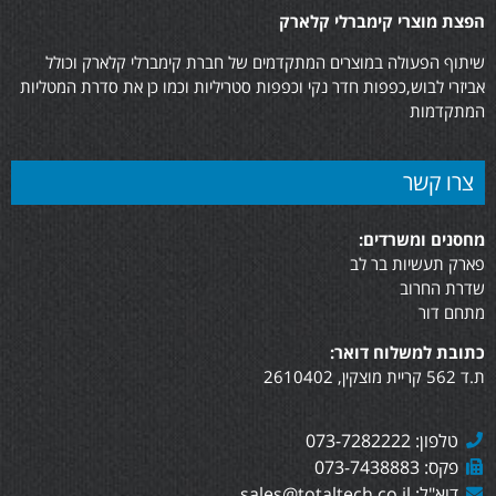
הפצת מוצרי קימברלי קלארק
שיתוף הפעולה במוצרים המתקדמים של חברת קימברלי קלארק וכולל
אביזרי לבוש,כפפות חדר נקי וכפפות סטריליות וכמו כן את סדרת המטליות
המתקדמות
צרו קשר
מחסנים ומשרדים:
פארק תעשיות בר לב
שדרת החרוב
מתחם דור
כתובת למשלוח דואר:
ת.ד 562 קריית מוצקין, 2610402
טלפון: 073-7282222
פקס: 073-7438883
דוא"ל: sales@totaltech.co.il