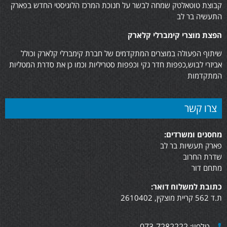
קבוצת טוטאלטק שמחה לבשר על חנוכת המרכז הלוגיסטי החדש בפארק
התעשיה בר לב
הפצת מוצרי קימברלי קלארק
שיתוף הפעולה במוצרים המתקדמים של חברת קימברלי קלארק וכולל
אביזרי לבוש,כפפות חדר נקי וכפפות סטריליות וכמו כן את סדרת המטליות
המתקדמות
צרו קשר
מחסנים ומשרדים:
פארק תעשיות בר לב
שדרת החרוב
מתחם דור
כתובת למשלוח דואר:
ת.ד 562 קריית מוצקין, 2610402
טלפון: 073-7282222