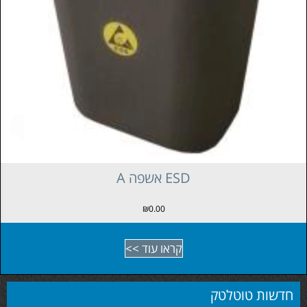
A קלסר טבעות ESD
₪
0.00
קראו עוד >>
חדשות טוטלטק