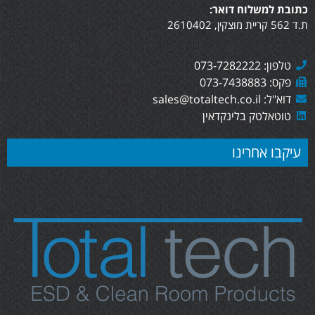
כתובת למשלוח דואר:
ת.ד 562 קריית מוצקין, 2610402
טלפון: 073-7282222
פקס: 073-7438883
דוא"ל: sales@totaltech.co.il
טוטאלטק בלינקדאין
עיקבו אחרינו