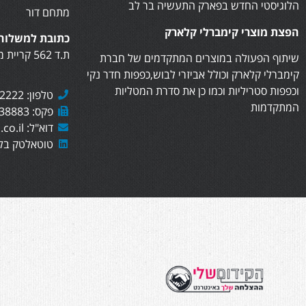
הלוגיסטי החדש בפארק התעשיה בר לב
מתחם דור
הפצת מוצרי קימברלי קלארק
כתובת למשלוח 
ת.ד 562 קריית מוצקין, 2610402
שיתוף הפעולה במוצרים המתקדמים של חברת
קימברלי קלארק וכולל אביזרי לבוש,כפפות חדר נקי
וכפפות סטריליות וכמו כן את סדרת המטליות
טלפון: 073-7282222
המתקדמות
פקס: 073-7438883
דוא"ל: sales@totaltech.co.il
טוטאלטק בלי