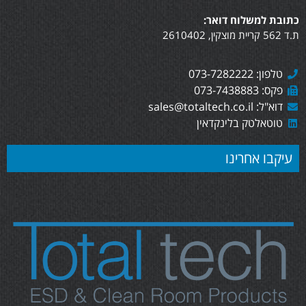
כתובת למשלוח דואר:
ת.ד 562 קריית מוצקין, 2610402
טלפון: 073-7282222
פקס: 073-7438883
דוא"ל: sales@totaltech.co.il
טוטאלטק בלינקדאין
עיקבו אחרינו