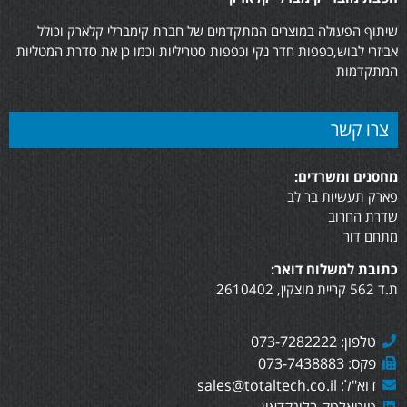
שיתוף הפעולה במוצרים המתקדמים של חברת קימברלי קלארק וכולל
אביזרי לבוש,כפפות חדר נקי וכפפות סטריליות וכמו כן את סדרת המטליות
המתקדמות
צרו קשר
מחסנים ומשרדים:
פארק תעשיות בר לב
שדרת החרוב
מתחם דור
כתובת למשלוח דואר:
ת.ד 562 קריית מוצקין, 2610402
טלפון: 073-7282222
פקס: 073-7438883
דוא"ל: sales@totaltech.co.il
טוטאלטק בלינקדאין