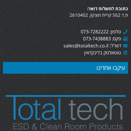
כתובת למשלוח דואר:
ת.ד 562 קריית מוצקין, 2610402
טלפון: 073-7282222
פקס: 073-7438883
דוא"ל: sales@totaltech.co.il
טוטאלטק בלינקדאין
עיקבו אחרינו