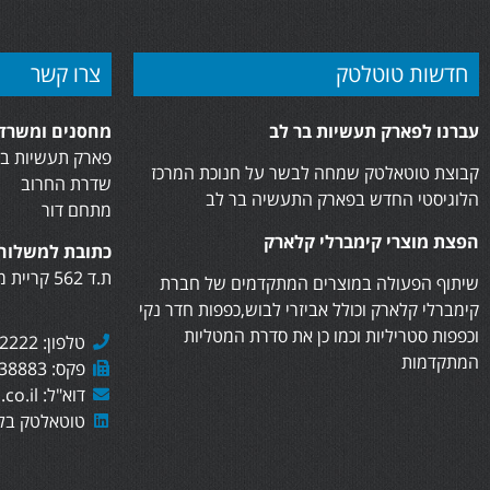
חדשות טוטלטק
צרו קשר
עברנו לפארק תעשיות בר לב
מחסנים ומשרדי
פארק תעשיות בר
קבוצת טוטאלטק שמחה לבשר על חנוכת המרכז
שדרת החרוב
הלוגיסטי החדש בפארק התעשיה בר לב
מתחם דור
הפצת מוצרי קימברלי קלארק
כתובת למשלוח 
ת.ד 562 קריית מוצקין, 2610402
שיתוף הפעולה במוצרים המתקדמים של חברת
קימברלי קלארק וכולל אביזרי לבוש,כפפות חדר נקי
וכפפות סטריליות וכמו כן את סדרת המטליות
טלפון: 073-7282222
המתקדמות
פקס: 073-7438883
דוא"ל: sales@totaltech.co.il
טוטאלטק בלי