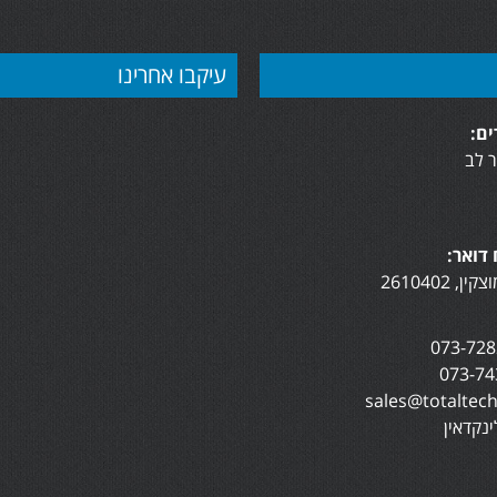
עיקבו אחרינו
ם:
 לב
דואר:
נקדאין