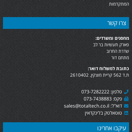
המתקדמות
צרו קשר
מחסנים ומשרדים:
פארק תעשיות בר לב
שדרת החרוב
מתחם דור
כתובת למשלוח דואר:
ת.ד 562 קריית מוצקין, 2610402
טלפון: 073-7282222
פקס: 073-7438883
דוא"ל: sales@totaltech.co.il
טוטאלטק בלינקדאין
עיקבו אחרינו