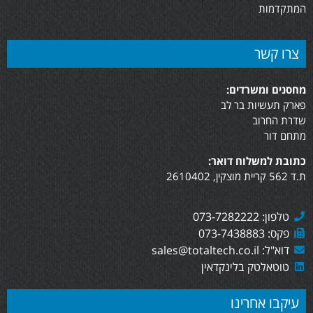
המתקדמות
צרו קשר
מחסנים ומשרדים:
פארק תעשיות בר לב
שדרת החרוב
מתחם דור
כתובת למשלוח דואר:
ת.ד 562 קריית מוצקין, 2610402
טלפון: 073-7282222
פקס: 073-7438883
דוא"ל: sales@totaltech.co.il
טוטאלטק בלינקדאין
עיקבו אחרינו