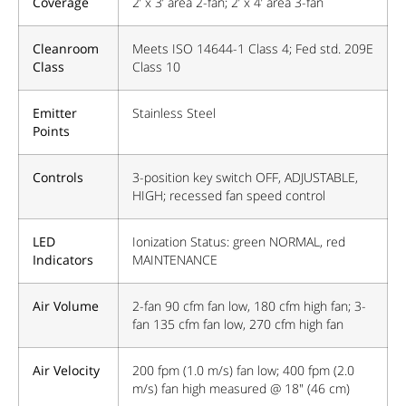
Coverage
2’ x 3’ area 2-fan; 2’ x 4’ area 3-fan
Cleanroom
Meets ISO 14644-1 Class 4; Fed std. 209E
Class
Class 10
Emitter
Stainless Steel
Points
Controls
3-position key switch OFF, ADJUSTABLE,
HIGH; recessed fan speed control
LED
Ionization Status: green NORMAL, red
Indicators
MAINTENANCE
Air Volume
2-fan 90 cfm fan low, 180 cfm high fan; 3-
fan 135 cfm fan low, 270 cfm high fan
Air Velocity
200 fpm (1.0 m/s) fan low; 400 fpm (2.0
m/s) fan high measured @ 18" (46 cm)