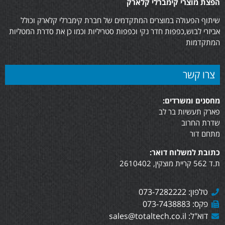
הפצת מוצרי קימברלי קלארק
שיתוף הפעולה במוצרים המתקדמים של חברת קימברלי קלארק וכולל
אביזרי לבוש,כפפות חדר נקי וכפפות סטריליות וכמו כן את סדרת המטליות
המתקדמות
צרו קשר
מחסנים ומשרדים:
פארק תעשיות בר לב
שדרת החרוב
מתחם דור
כתובת למשלוח דואר:
ת.ד 562 קריית מוצקין, 2610402
טלפון: 073-7282222
פקס: 073-7438883
דוא"ל: sales@totaltech.co.il