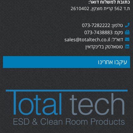
כתובת למשלוח דואר:
ת.ד 562 קריית מוצקין, 2610402
טלפון: 073-7282222
פקס: 073-7438883
דוא"ל: sales@totaltech.co.il
טוטאלטק בלינקדאין
עיקבו אחרינו