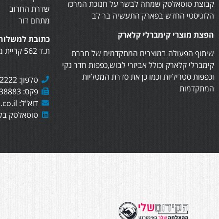
קבוצת טוטאלטק שמחה לבשר על חנוכת המרכז
שדרת החרוב
הלוגיסטי החדש בפארק התעשיה בר לב
מתחם דור
הפצת מוצרי קימברלי קלארק
כתובת למשלוח 
ת.ד 562 קריית מוצקין, 2610402
שיתוף הפעולה במוצרים המתקדמים של חברת
קימברלי קלארק וכולל אביזרי לבוש,כפפות חדר נקי
וכפפות סטריליות וכמו כן את סדרת המטליות
טלפון: 073-7282222
המתקדמות
פקס: 073-7438883
דוא"ל: sales@totaltech.co.il
טוטאלטק בלי