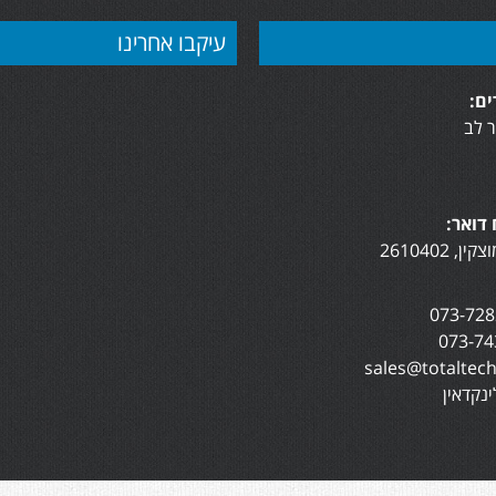
עיקבו אחרינו
ם:
 לב
דואר:
נקדאין