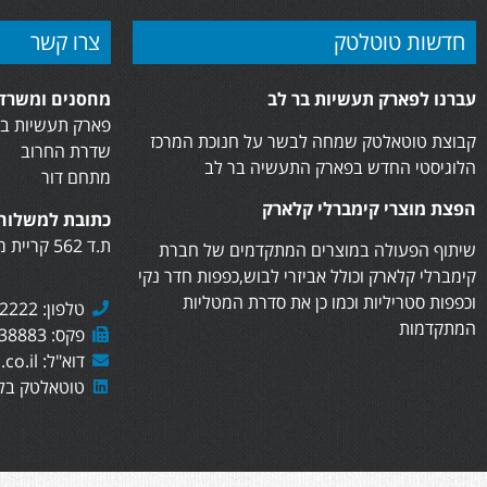
חדשות טוטלטק
צרו קשר
עברנו לפארק תעשיות בר לב
מחסנים ומשרדי
פארק תעשיות בר
קבוצת טוטאלטק שמחה לבשר על חנוכת המרכז
שדרת החרוב
הלוגיסטי החדש בפארק התעשיה בר לב
מתחם דור
הפצת מוצרי קימברלי קלארק
כתובת למשלוח 
ת.ד 562 קריית מוצקין, 2610402
שיתוף הפעולה במוצרים המתקדמים של חברת
קימברלי קלארק וכולל אביזרי לבוש,כפפות חדר נקי
וכפפות סטריליות וכמו כן את סדרת המטליות
טלפון: 073-7282222
המתקדמות
פקס: 073-7438883
דוא"ל: sales@totaltech.co.il
טוטאלטק בלי