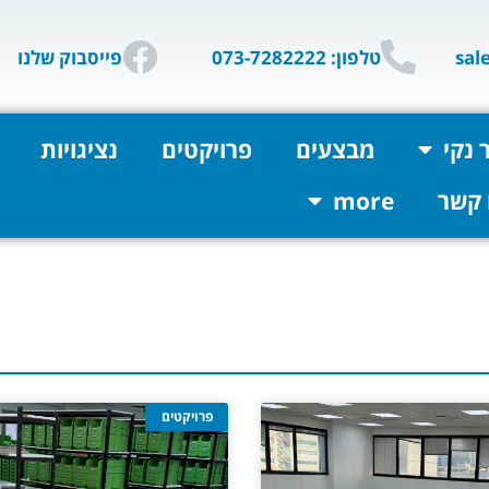
טלפון: 073-7282222
פייסבוק שלנו
 נקי
מבצעים
פרויקטים
נציגויות
 קשר
more
פרויקטים