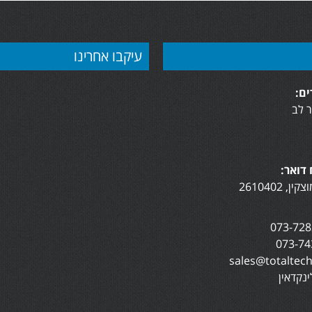
עיקבו אחרינו
ם:
 לב
דואר:
נקדאין