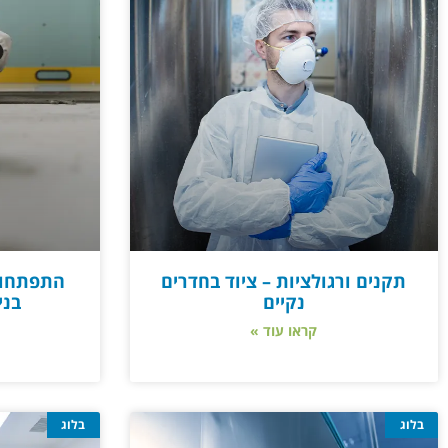
תקנים ורגולציות – ציוד בחדרים
התפתחויו
נקיים
בני
קראו עוד »
בלוג
בלוג