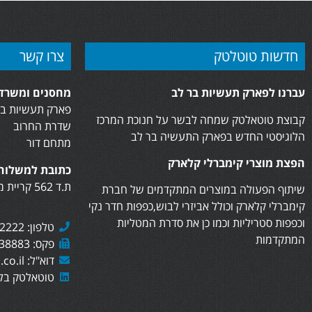
חדשות טוטלטק
צרו קשר
עברנו לפארק תעשיות בר לב
מחסנים ומשרדי
פארק תעשיות בר
קבוצת טוטאלטק שמחה לבשר על חנוכת המרכז
שדרת החרוב
הלוגיסטי החדש בפארק התעשיה בר לב
מתחם דור
הפצת מוצרי קימברלי קלארק
כתובת למשלוח 
ת.ד 562 קריית מוצקין, 2610402
שיתוף הפעולה במוצרים המתקדמים של חברת
קימברלי קלארק וכולל אביזרי לבוש,כפפות חדר נקי
וכפפות סטריליות וכמו כן את סדרת המטליות
טלפון: 073-7282222
המתקדמות
פקס: 073-7438883
דוא"ל: sales@totaltech.co.il
טוטאלטק בלי