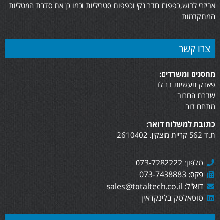
אביזרי לבוש,כפפות חדר נקי וכפפות סטריליות וכמו כן את סדרת המטליות
המתקדמות
צרו קשר
מחסנים ומשרדים:
פארק תעשיות בר לב
שדרת החרוב
מתחם דור
כתובת למשלוח דואר:
ת.ד 562 קריית מוצקין, 2610402
טלפון: 073-7282222
פקס: 073-7438883
דוא"ל: sales@totaltech.co.il
טוטאלטק בלינקדאין