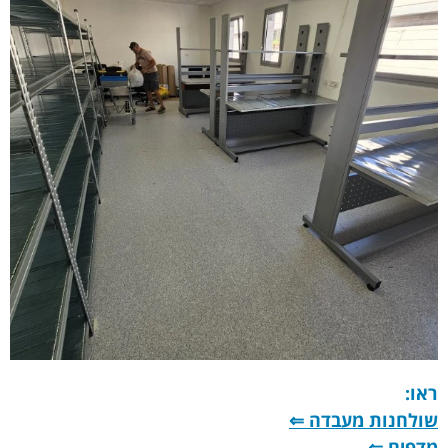
ראו:
שולחנות מעבדה
⇐
מדפים
⇐