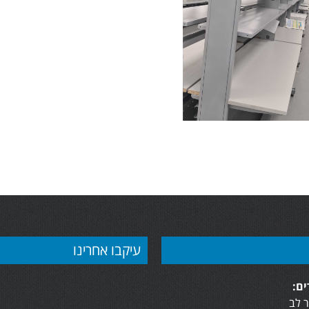
עיקבו אחרינו
ם:
 לב