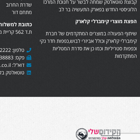
קבוצת טוטאלטק שמחה לבשר על חנוכת המרכז
שדרת החרוב
הלוגיסטי החדש בפארק התעשיה בר לב
מתחם דור
הפצת מוצרי קימברלי קלארק
כתובת למשלוח 
ת.ד 562 קריית מוצקין, 2610402
שיתוף הפעולה במוצרים המתקדמים של חברת
קימברלי קלארק וכולל אביזרי לבוש,כפפות חדר נקי
וכפפות סטריליות וכמו כן את סדרת המטליות
טלפון: 073-7282222
המתקדמות
פקס: 073-7438883
דוא"ל: sales@totaltech.co.il
טוטאלטק בלי