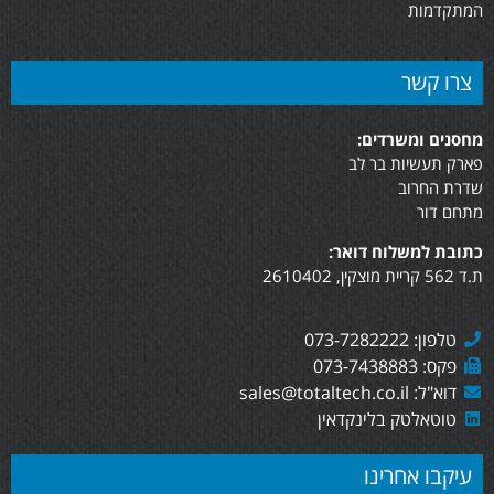
המתקדמות
צרו קשר
מחסנים ומשרדים:
פארק תעשיות בר לב
שדרת החרוב
מתחם דור
כתובת למשלוח דואר:
ת.ד 562 קריית מוצקין, 2610402
טלפון: 073-7282222
פקס: 073-7438883
דוא"ל: sales@totaltech.co.il
טוטאלטק בלינקדאין
עיקבו אחרינו